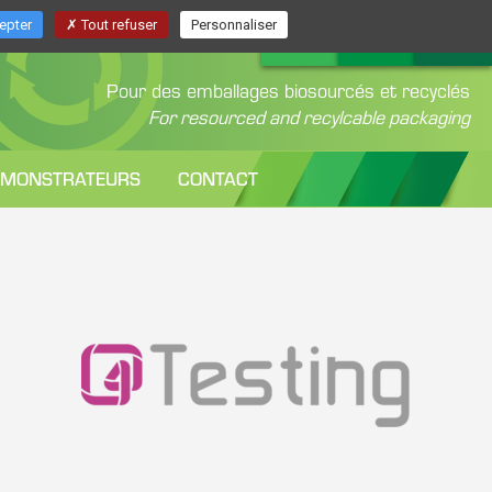
epter
Tout refuser
Personnaliser
Pour des emballages biosourcés et recyclés
For resourced and recylcable packaging
ÉMONSTRATEURS
CONTACT