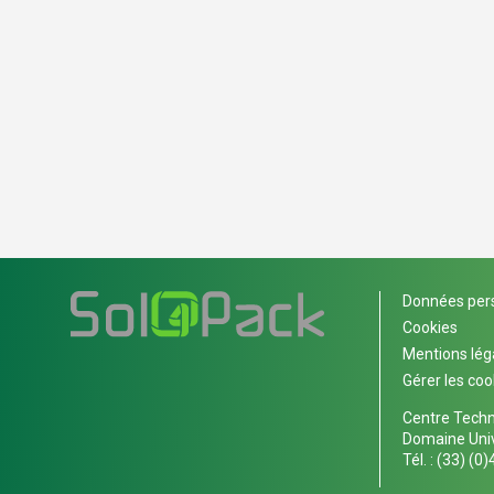
Données per
Cookies
Mentions lég
Gérer les coo
Centre Techn
Domaine Univ
Tél. :
(33) (0)