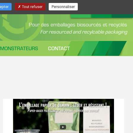
epter
Tout refuser
Personnaliser
Pour des emballages biosourcés et recyclés
For resourced and recylcable packaging
ÉMONSTRATEURS
CONTACT