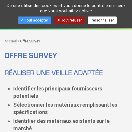
Ce site utilise des cookies et vous donne le contrôle sur ceux
Togg
que vous souhaitez activer
navig
Pour des emballages biosourcés et recyclés
Tout accepter
Tout refuser
Personnaliser
For resourced and recylcable packaging
Accueil
Offre Survey
OFFRE SURVEY
RÉALISER UNE VEILLE ADAPTÉE
Identifier les principaux fournisseurs
potentiels
Sélectionner les matériaux remplissant les
spécifications
Identifier des matériaux existants sur le
marché